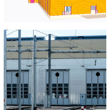
Loaded
:
Unmute
47.49%