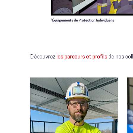
JÉRÔME
P.
Découvrez
les parcours et profils
de
nos col