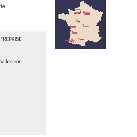
de.
NTREPRISE
? parlons-en…