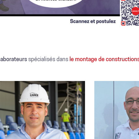
THOMAS
JEAN-
D.
CHARLES
laborateurs
spécialisés dans
le montage de constructions
M.