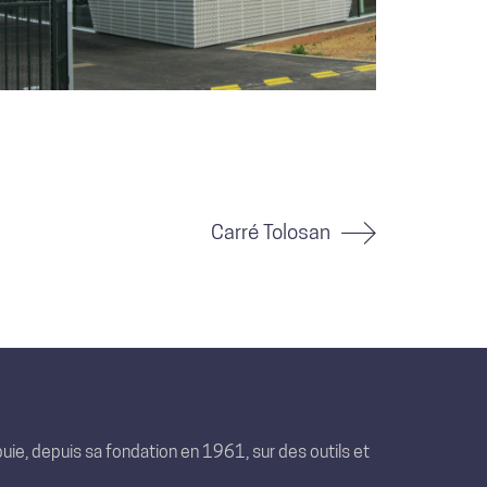
Carré Tolosan
uie, depuis sa fondation en 1961, sur des outils et