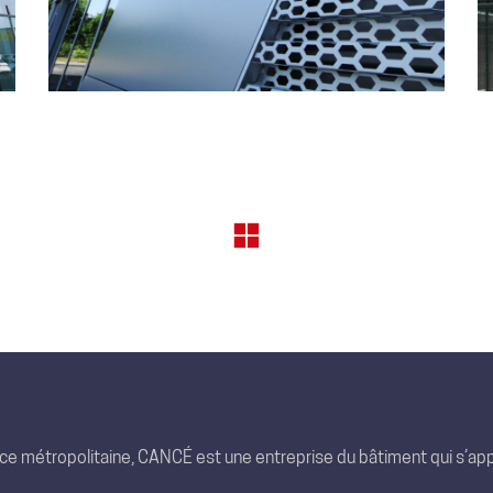
nce métropolitaine, CANCÉ est une entreprise du bâtiment qui s’app