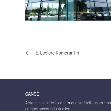
E. Leclerc Romorantin
CANCÉ
Acteur majeur de la construction métallique en Fra
compétences industrielles.