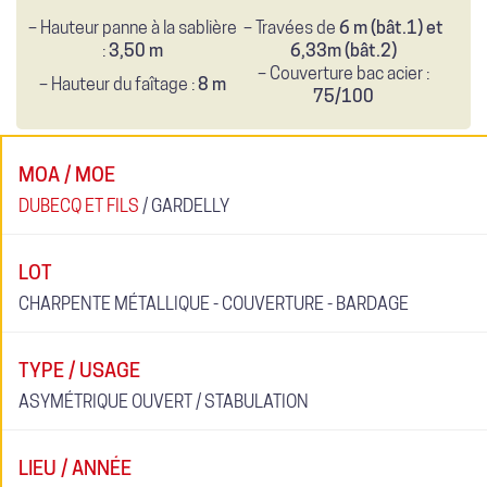
– Hauteur panne à la sablière
– Travées de
6 m (bât.1) et
:
3,50 m
6,33m (bât.2)
– Couverture bac acier :
– Hauteur du faîtage :
8 m
75/100
MOA / MOE
DUBECQ ET FILS
/ GARDELLY
LOT
CHARPENTE MÉTALLIQUE - COUVERTURE - BARDAGE
TYPE / USAGE
ASYMÉTRIQUE OUVERT / STABULATION
LIEU / ANNÉE