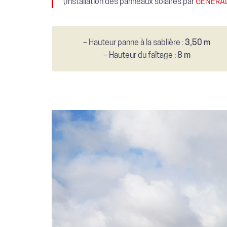
(Installation des panneaux solaires par
GÉNÉRAL
– Hauteur panne à la sablière :
3,50 m
– Hauteur du faîtage :
8 m