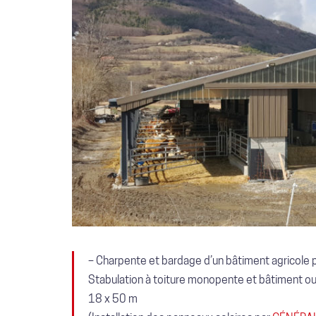
–
Charpente et bardage d’un bâtiment agricole 
Stabulation à toiture monopente et bâtiment ou
18 x 50 m