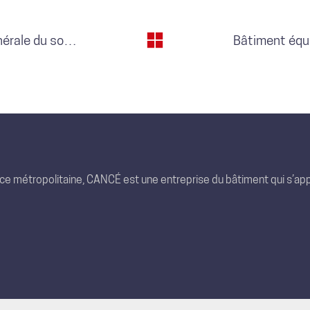
Bâtiment agricole photovoltaïque Générale du solaire / Noyers-sur-Jabron (04)
nce métropolitaine, CANCÉ est une entreprise du bâtiment qui s’app