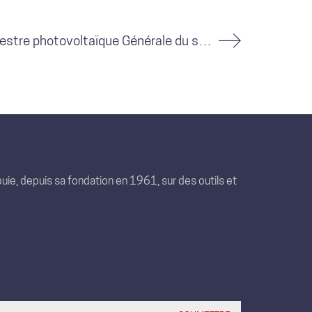
Bâtiment équestre photovoltaïque Générale du solaire / Villeneuve-de-la-Raho (66)
uie, depuis sa fondation en 1961, sur des outils et