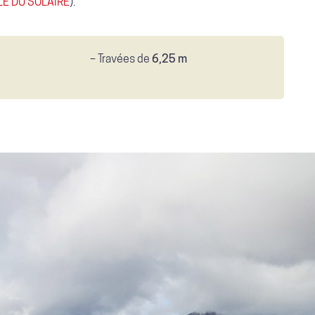
E DU SOLAIRE
).
– Travées de
6,25 m