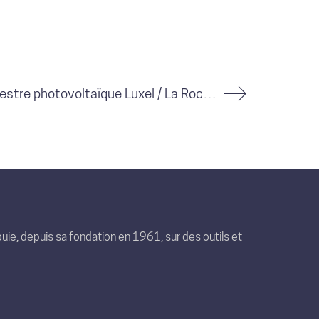
Bâtiment équestre photovoltaïque Luxel / La Roche-des-Arnauds (05)
uie, depuis sa fondation en 1961, sur des outils et