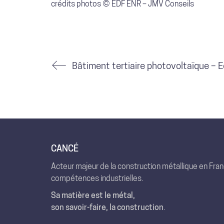
crédits photos © EDF ENR – JMV Conseils
CANCÉ
Acteur majeur de la construction métallique en Fra
compétences industrielles.
Sa matière est le métal,
son savoir-faire, la construction
.