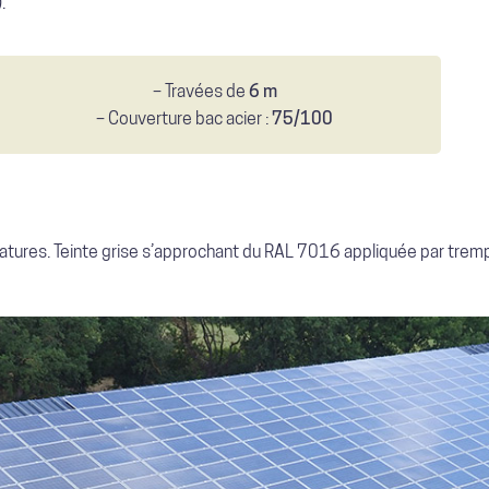
).
– Travées de
6 m
– Couverture bac acier :
75/100
satures. Teinte grise s’approchant du RAL 7016 appliquée par tremp