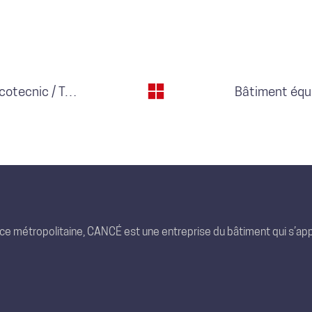
Bâtiment tertiaire photovoltaïque – Ecotecnic / Toulouse (31)
nce métropolitaine, CANCÉ est une entreprise du bâtiment qui s’app