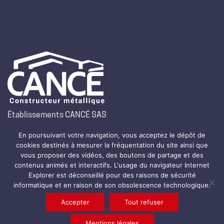
Établissements CANCÉ SAS
Route de la Montjoie – B.P. 35
En poursuivant votre navigation, vous acceptez le dépôt de
64800 Nay
cookies destinés à mesurer la fréquentation du site ainsi que
Tél.
05 59 61 99 99
vous proposer des vidéos, des boutons de partage et des
contenus animés et interactifs. L'usage du navigateur Internet
Fax. 05 59 61 25 13
Explorer est déconseillé pour des raisons de sécurité
informatique et en raison de son obsolescence technologique.
Accepter
Tout refuser
© Copyright 2024. All Rights Reserved
LinkedIn
│Mentions légales
│Nous recrutons
Mentions légales