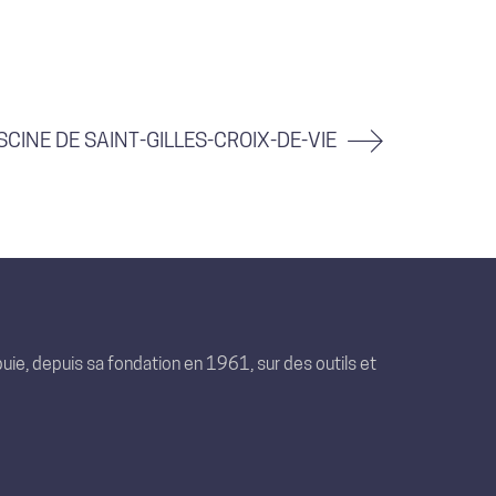
SCINE DE SAINT-GILLES-CROIX-DE-VIE
uie, depuis sa fondation en 1961, sur des outils et