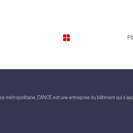
PI
nce métropolitaine, CANCÉ est une entreprise du bâtiment qui s’app