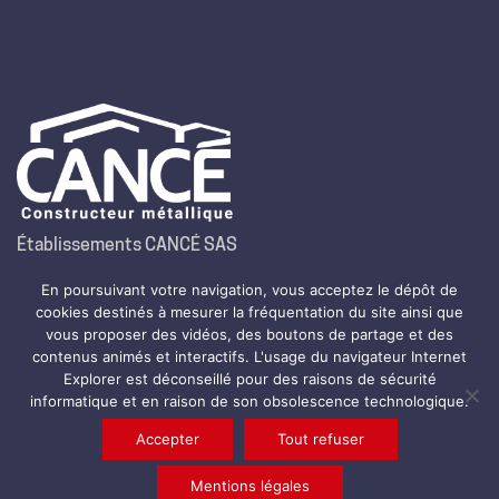
Établissements CANCÉ SAS
Route de la Montjoie – B.P. 35
En poursuivant votre navigation, vous acceptez le dépôt de
64800 Nay
cookies destinés à mesurer la fréquentation du site ainsi que
Tél.
05 59 61 99 99
vous proposer des vidéos, des boutons de partage et des
contenus animés et interactifs. L'usage du navigateur Internet
Fax. 05 59 61 25 13
Explorer est déconseillé pour des raisons de sécurité
informatique et en raison de son obsolescence technologique.
Accepter
Tout refuser
© Copyright 2024. All Rights Reserved
LinkedIn
│Mentions légales
│Nous recrutons
Mentions légales