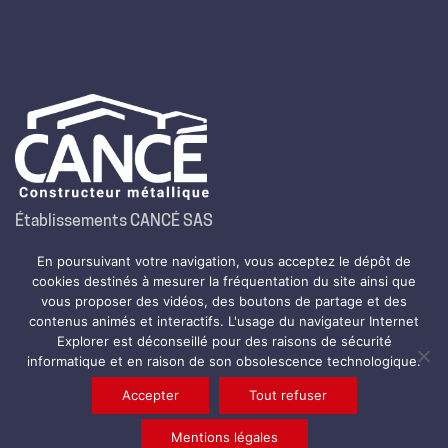
Établissements CANCÉ SAS
Route de la Montjoie – B.P. 35
En poursuivant votre navigation, vous acceptez le dépôt de
64800 Nay
cookies destinés à mesurer la fréquentation du site ainsi que
Tél.
05 59 61 99 99
vous proposer des vidéos, des boutons de partage et des
contenus animés et interactifs. L'usage du navigateur Internet
Fax. 05 59 61 25 13
Explorer est déconseillé pour des raisons de sécurité
informatique et en raison de son obsolescence technologique.
Accepter
Tout refuser
© Copyright 2024. All Rights Reserved
LinkedIn
│Mentions légales
│Nous recrutons
Mentions légales