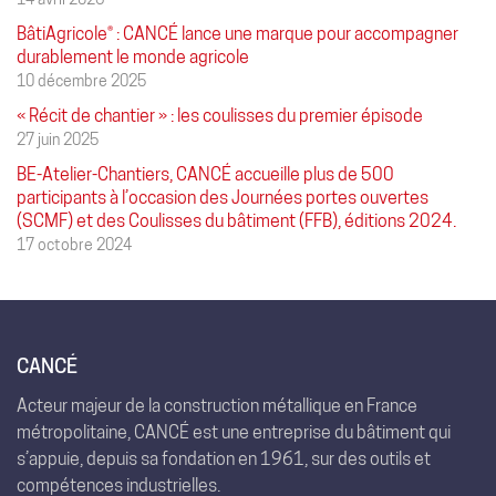
BâtiAgricole® : CANCÉ lance une marque pour accompagner
durablement le monde agricole
10 décembre 2025
« Récit de chantier » : les coulisses du premier épisode
27 juin 2025
BE-Atelier-Chantiers, CANCÉ accueille plus de 500
participants à l’occasion des Journées portes ouvertes
(SCMF) et des Coulisses du bâtiment (FFB), éditions 2024.
17 octobre 2024
CANCÉ
Acteur majeur de la construction métallique en France
métropolitaine, CANCÉ est une entreprise du bâtiment qui
s’appuie, depuis sa fondation en 1961, sur des outils et
compétences industrielles.