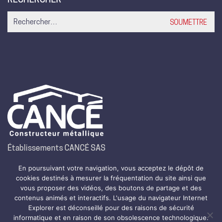
Search
for:
Établissements CANCÉ SAS
Route de la Montjoie – B.P. 35
En poursuivant votre navigation, vous acceptez le dépôt de
64800 Nay
cookies destinés à mesurer la fréquentation du site ainsi que
Tél.
05 59 61 99 99
vous proposer des vidéos, des boutons de partage et des
contenus animés et interactifs. L'usage du navigateur Internet
Fax. 05 59 61 25 13
Explorer est déconseillé pour des raisons de sécurité
informatique et en raison de son obsolescence technologique.